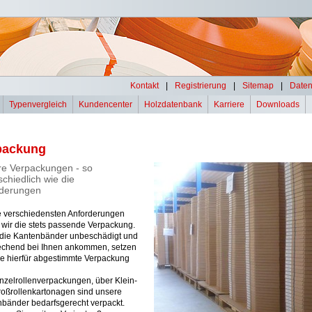
Kontakt
|
Registrierung
|
Sitemap
|
Daten
Typenvergleich
Kundencenter
Holzdatenbank
Karriere
Downloads
packung
e Verpackungen - so
schiedlich wie die
rderungen
e verschiedensten Anforderungen
wir die stets passende Verpackung.
die Kantenbänder unbeschädigt und
echend bei Ihnen ankommen, setzen
ne hierfür abgestimmte Verpackung
nzelrollenverpackungen, über Klein-
oßrollenkartonagen sind unsere
bänder bedarfsgerecht verpackt.