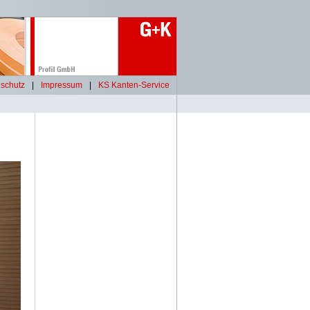
schutz
|
Impressum
|
KS Kanten-Service