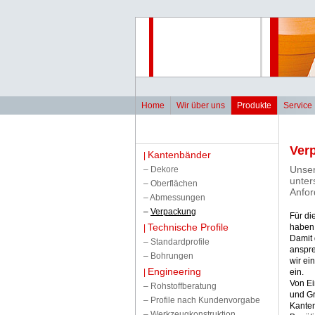
Home
Wir über uns
Produkte
Service
Ver
Kantenbänder
|
Unser
–
Dekore
unter
–
Oberflächen
Anfo
–
Abmessungen
–
Verpackung
Für di
Technische Profile
haben 
|
Damit 
–
Standardprofile
anspr
–
Bohrungen
wir ei
Engineering
|
ein.
Von Ei
–
Rohstoffberatung
und Gr
–
Profile nach Kundenvorgabe
Kanten
–
Werkzeugkonstruktion