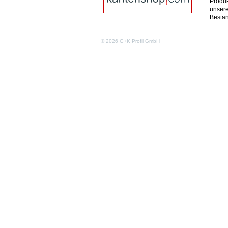
Produk
unsere
Bestan
© 2026 G+K Profil GmbH