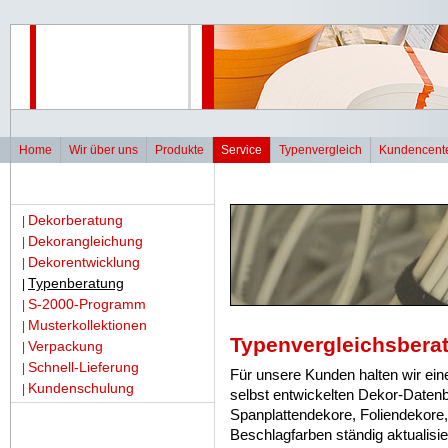
Home
Wir über uns
Produkte
Service
Typenvergleich
Kundencent
Dekorberatung
|
Dekorangleichung
|
Dekorentwicklung
|
Typenberatung
|
S-2000-Programm
|
Musterkollektionen
|
Typenvergleichsbera
Verpackung
|
Schnell-Lieferung
|
Für unsere Kunden halten wir ein
Kundenschulung
|
selbst entwickelten Dekor-Datenb
Spanplattendekore, Foliendekore
Beschlagfarben ständig aktualis