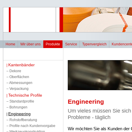
Home
Wir über uns
Produkte
Service
Typenvergleich
Kundencent
Kantenbänder
|
–
Dekore
–
Oberflächen
–
Abmessungen
–
Verpackung
Technische Profile
|
Engineering
–
Standardprofile
–
Bohrungen
Um vieles müssen Sie sich 
Engineering
|
Probleme - täglich
–
Rohstoffberatung
–
Profile nach Kundenvorgabe
Wir möchten Sie als Kunden der 
–
Werkzeugkonstruktion