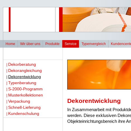
Home
Wir über uns
Produkte
Service
Typenvergleich
Kundencent
Dekorberatung
|
Dekorangleichung
|
Dekorentwicklung
|
Typenberatung
|
S-2000-Programm
|
Musterkollektionen
|
Dekorentwicklung
Verpackung
|
Schnell-Lieferung
|
In Zusammenarbeit mit Produktd
Kundenschulung
|
werden. Diese exklusiven Dekore
Objekteinrichtungsbereich ihre 