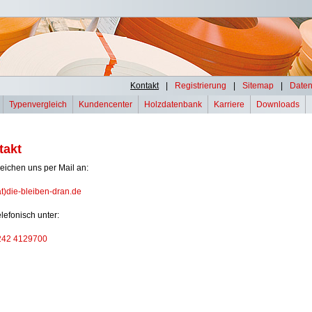
Kontakt
|
Registrierung
|
Sitemap
|
Daten
Typenvergleich
Kundencenter
Holzdatenbank
Karriere
Downloads
takt
reichen uns per Mail an:
t)die-bleiben-dran.de
elefonisch unter:
242 4129700