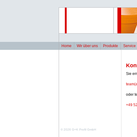
Home
Wir über uns
Produkte
Service
Kon
Sie er
team(a
oder t
+49 5
© 2026 G+K Profil GmbH