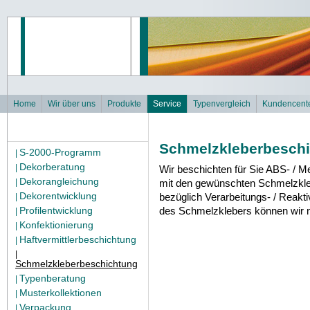
Home
Wir über uns
Produkte
Service
Typenvergleich
Kundencent
Schmelzkleberbesch
S-2000-Programm
|
Dekorberatung
|
Wir beschichten für Sie ABS- / Me
Dekorangleichung
|
mit den gewünschten Schmelzkle
Dekorentwicklung
bezüglich Verarbeitungs- / Reakt
|
Profilentwicklung
des Schmelzklebers können wir
|
Konfektionierung
|
Haftvermittlerbeschichtung
|
|
Schmelzkleberbeschichtung
Typenberatung
|
Musterkollektionen
|
Verpackung
|