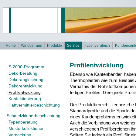
Home
Wir über uns
Produkte
Service
Typenvergleich
Kundencent
Profilentwicklung
S-2000-Programm
|
Dekorberatung
|
Ebenso wie Kantenbänder, haben 
Dekorangleichung
|
Thermoplasten wie zum Beispie
Dekorentwicklung
Verhältnis der Rohstoffkomponente
|
Profilentwicklung
fertigen Profiles. Geeignete Pro
|
Konfektionierung
|
Der Produktbereich - technische Pr
Haftvermittlerbeschichtung
|
Standardprofile und die Sparte der
|
Schmelzkleberbeschichtung
eines Kundenproblems entwickelt 
Typenberatung
|
Auch die Verbindung von weichen
Musterkollektionen
verschiedenen Profilbereichen i
|
Verpackung
Sollten Sie jedoch ein Profil für 
|